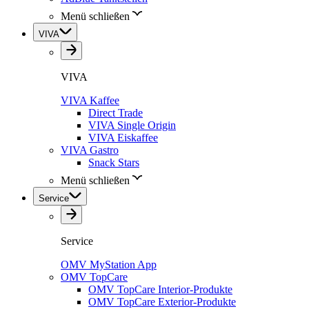
Menü schließen
VIVA
VIVA
VIVA Kaffee
Direct Trade
VIVA Single Origin
VIVA Eiskaffee
VIVA Gastro
Snack Stars
Menü schließen
Service
Service
OMV MyStation App
OMV TopCare
OMV TopCare Interior-Produkte
OMV TopCare Exterior-Produkte