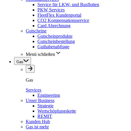
Service für LKW- und Busflotten
PKW Services
FleetFlex Kundenportal
CO2 Kompensationsservice
Card Abrechnung
Gutscheine
Gutscheinprodukte
Gutscheinbestellung
Guthabenabfrage
Menü schließen
Gas
Gas
Services
Engineering
Unser Business
Strategie
Wertschöpfungskette
REMIT
Kunden Hub
Gas ist mehr