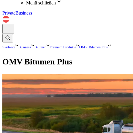
Menü schließen
Private
Business
Startseite
Business
Bitumen
Premium Produkte
OMV Bitumen Plus
OMV Bitumen Plus