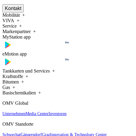
Kontakt
Mobilität
VIVA
Service
Markenpartner
MyStation app
eMotion app
Tankkarten und Services
Kraftstoffe
Bitumen
Gas
Basischemikalien
OMV Global
Unternehmen
Media Center
Investoren
OMV Standorte
Schwechat
Gänserndorf
Graz
Innovation & Technology Center