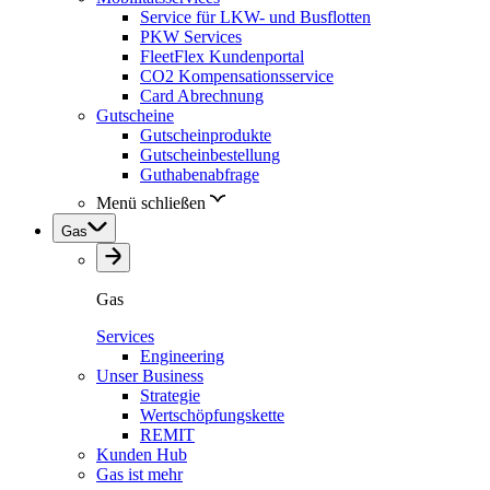
Service für LKW- und Busflotten
PKW Services
FleetFlex Kundenportal
CO2 Kompensationsservice
Card Abrechnung
Gutscheine
Gutscheinprodukte
Gutscheinbestellung
Guthabenabfrage
Menü schließen
Gas
Gas
Services
Engineering
Unser Business
Strategie
Wertschöpfungskette
REMIT
Kunden Hub
Gas ist mehr