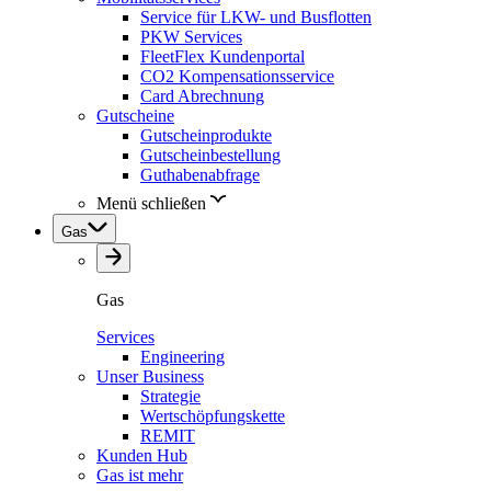
Service für LKW- und Busflotten
PKW Services
FleetFlex Kundenportal
CO2 Kompensationsservice
Card Abrechnung
Gutscheine
Gutscheinprodukte
Gutscheinbestellung
Guthabenabfrage
Menü schließen
Gas
Gas
Services
Engineering
Unser Business
Strategie
Wertschöpfungskette
REMIT
Kunden Hub
Gas ist mehr