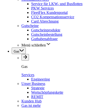
Service für LKW- und Busflotten
PKW Services
FleetFlex Kundenportal
CO2 Kompensationsservice
Card Abrechnung
Gutscheine
Gutscheinprodukte
Gutscheinbestellung
Guthabenabfrage
Menü schließen
Gas
Gas
Services
Engineering
Unser Business
Strategie
Wertschöpfungskette
REMIT
Kunden Hub
Gas ist mehr