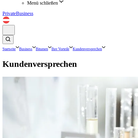
Menü schließen
Private
Business
Startseite
Business
Bitumen
Ihre Vorteile
Kundenversprechen
Kundenversprechen