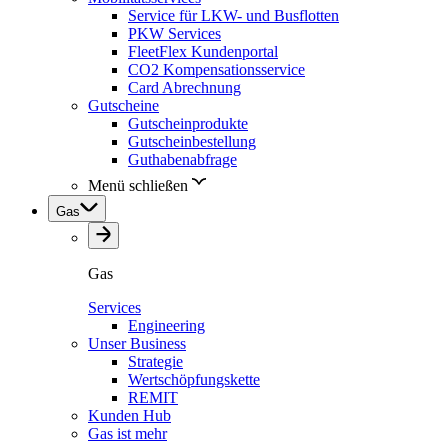
Service für LKW- und Busflotten
PKW Services
FleetFlex Kundenportal
CO2 Kompensationsservice
Card Abrechnung
Gutscheine
Gutscheinprodukte
Gutscheinbestellung
Guthabenabfrage
Menü schließen
Gas
Gas
Services
Engineering
Unser Business
Strategie
Wertschöpfungskette
REMIT
Kunden Hub
Gas ist mehr