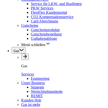
Service für LKW- und Busflotten
PKW Services
FleetFlex Kundenportal
CO2 Kompensationsservice
Card Abrechnung
Gutscheine
Gutscheinprodukte
Gutscheinbestellung
Guthabenabfrage
Menü schließen
Gas
Gas
Services
Engineering
Unser Business
Strategie
Wertschöpfungskette
REMIT
Kunden Hub
Gas ist mehr