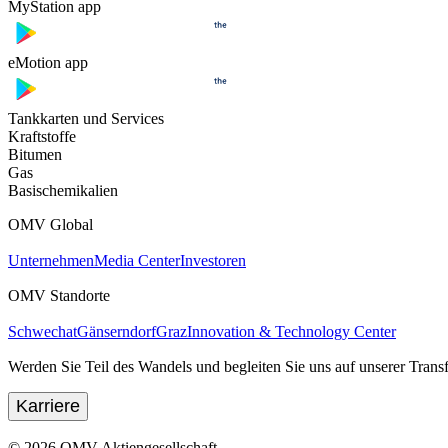
MyStation app
eMotion app
Tankkarten und Services
Kraftstoffe
Bitumen
Gas
Basischemikalien
OMV Global
Unternehmen
Media Center
Investoren
OMV Standorte
Schwechat
Gänserndorf
Graz
Innovation & Technology Center
Werden Sie Teil des Wandels und begleiten Sie uns auf unserer Transf
Karriere
©
2026
OMV Aktiengesellschaft