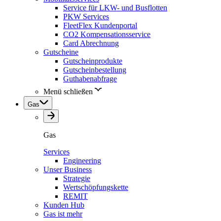
Service für LKW- und Busflotten
PKW Services
FleetFlex Kundenportal
CO2 Kompensationsservice
Card Abrechnung
Gutscheine
Gutscheinprodukte
Gutscheinbestellung
Guthabenabfrage
Menü schließen
Gas
Gas
Services
Engineering
Unser Business
Strategie
Wertschöpfungskette
REMIT
Kunden Hub
Gas ist mehr