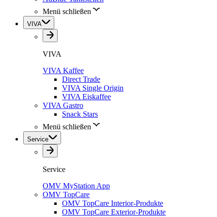
Menü schließen
VIVA
VIVA
VIVA Kaffee
Direct Trade
VIVA Single Origin
VIVA Eiskaffee
VIVA Gastro
Snack Stars
Menü schließen
Service
Service
OMV MyStation App
OMV TopCare
OMV TopCare Interior-Produkte
OMV TopCare Exterior-Produkte